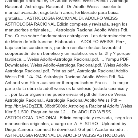
Astrologia Racional by Dr Adolfo Weiss. Weiss Adolfo. Astrologa
Racional.. Astrologia Racional - Dr. Adolfo Weiss - excelente
manual avanado, esgotado h anos, foi liberado para baixa
gratuita..... ASTROLOGIA RACIONAL Dr. ADOLFO WEISS
ASTROLOGIA RACIONAL Edicin completa y revisada, segn los
manuscritos originales,.... Astrologia Racional Adolfo Weiss Pdf.
Foo. Curso sobre fundamentos astrolgicos. Las determinaciones
de Morin de Villefranche. Elaborado.... ADOLFO WEISS. Per~,
bajo ciertas condiciones, pueden resultar efectos favorabl d
cooperaet6n de un benefico y un malefico: es e la. 2! y ? porque
favoiece.... Weiss Adolfo-Astrologa Racional.pdf. ... Yumpu PDF
Downloader. Weiss Adolfo-Astrologa Racional.pdf. Weiss Adolfo-
Astrologa Racional.pdf. Print as pdf.. Astrologia Racional Adolfo
Weiss Pdf. 1/4. 2/4. Astrologia Racional Adolfo Weiss Pdf. 3/4.
Anhand von Fllen aus seiner therapeutischen Praxis.... la mejor
parte de la obra de adolf weiss es la sintesis (estado cosmico y
.... por favor alguien me puede enviar el pdf del libro de Weiss
Astrologia Racional.. Astrologia Racional Adolfo Weiss Pdf --
http://bit.ly/2DqZEfL 38bdf500dc Astrologia Racional Adolfo Weiss
Kier $ 1.500. Paga en hasta 12.... Dr. ADOLFO WEISS.
ASTROLOGIA. RACIONAL. Edicin completa y revisada,. segn los
manuscritos originales, a cargo de. A. E. STIRO.. Uploaded by.
Diego Zamora. connect to download. Get pdf. Academia.edu ...
ASTROLOGIA RACIONAL Dr. ADOLFO WEISS ASTROLOGIA