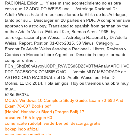
RACIONAL Edicin .... Y ese mismo acontecimiento no es otra
cosa que 12 ADOLFO WEISS una.... Astrologa Racional Dr.
Adolfo Weiss Este libro es considerado la Biblia de los Astrlogos,
tanto por su ... Descargar en 20 partes en PDF.. A comprehensive
approach to astrology. Translated to spanish from german by the
author Adolfo Weiss. Editorial Kier, Buenos Aires, 1965. by....
astrologa racional por Weiss. ... Astrologia Racional by Dr Adolfo
Weiss. Report. Post on 01-Oct-2015. 39 Views. Category:....
Encontr Dr Adolfo Weiss Astrologia Racional - Libros, Revistas y
Comics en Mercado Libre Argentina. Descubr la mejor forma de
comprar online..
FCn_jShqDt8nAsyoyU0DP_RVWESd6D23VBTfyfAnaiw ARCHIVO
PDF FACEBOOK ZOMBIE OMG .... Versin MUY MEJORADA de
ASTROLOGA RACIONAL del Dr. Adolfo Weiss. por Elas D.
Molins. 11 Dic 2014. Hola amigos! Hoy os traemos una obra muy
muy...
b28dd56074
MCSA: Windows 10 Complete Study Guide: Exam 70-698 And
Exam 70-697 Books.pdf
[Henka] Hanshoku Biyori (Dragon Ball).17
arcserve 16 5 keygen 60
comunicate rudolph verderber pdf descarga gratis
bokep indo afrizal
onzo energy monitor zip